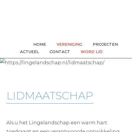
Spring
Door
Spring
naar
naar
naar
de
de
de
hoofdnavigatie
hoofd
voettekst
inhoud
HOME
VERENIGING
PROJECTEN
ACTUEEL
CONTACT
WORD LID
SHOW
SEARC
LIDMAATSCHAP
Als u het Lingelandschap een warm hart
toedraagt en een verantwoorde ontwikkeling